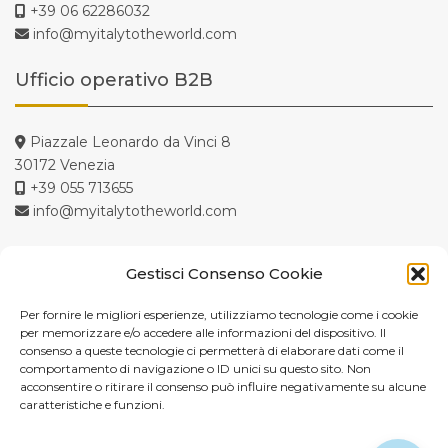
+39 06 62286032
info@myitalytotheworld.com
Ufficio operativo B2B
Piazzale Leonardo da Vinci 8
30172 Venezia
+39 055 713655
info@myitalytotheworld.com
Gestisci Consenso Cookie
Copyright 2024 MyItalytotheWorld. All Rights reserved.
Per fornire le migliori esperienze, utilizziamo tecnologie come i cookie
per memorizzare e/o accedere alle informazioni del dispositivo. Il
Tuscanyall.com srl – Società a socio unico – Via di Scandici,
consenso a queste tecnologie ci permetterà di elaborare dati come il
22R – Firenze-Italia
comportamento di navigazione o ID unici su questo sito. Non
Capitale Sociale Euro 100.000 i.v.-C.F.-P.Iva 05511100488 –
acconsentire o ritirare il consenso può influire negativamente su alcune
caratteristiche e funzioni.
REA 552158 CCIAA Firenze