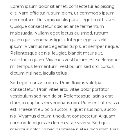
Lorem ipsum dolor sit amet, consectetur adipiscing
elit. Nam efficitur rutrum diam, ut commodo ipsum
elementum. Duis quis iaculis purus, eget mattis urna.
Quisque consectetur odio ac ante fermentum
malesuada. Nullam eget lectus euismod, rutrum
quam quis, venenatis ligula. Integer egestas elit
ipsum. Vivamus nec egestas turpis, et semper neque.
Pellentesque ac nisl feugiat, blandit mauris ut,
sollicitudin quam. Vivamus vestibulum est scelerisque
mi tempus fermentum. Vestibulum sed orci cursus,
dictum nisl nec, iaculis tellus.
Sed eget cursus metus. Proin finibus volutpat
consectetur. Proin vitae arcu vitae dolor porttitor
vestibulum sed non dolor. Pellentesque lacinia erat
diam, in dapibus mi venenatis non. Praesent ut massa
est. Praesent eu odio auctor, aliquet risus non, auctor
nisl. Vivamus dictum tincidunt consectetur. Aliquam
commodo dignissim lorem vitae viverra. Sed quis
maximus dolor. In hac habitasse platea dictumst. Cras