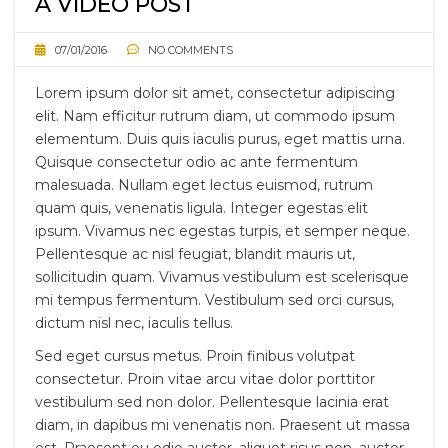
A VIDEO POST
07/01/2016
NO COMMENTS
Lorem ipsum dolor sit amet, consectetur adipiscing
elit. Nam efficitur rutrum diam, ut commodo ipsum
elementum. Duis quis iaculis purus, eget mattis urna.
Quisque consectetur odio ac ante fermentum
malesuada. Nullam eget lectus euismod, rutrum
quam quis, venenatis ligula. Integer egestas elit
ipsum. Vivamus nec egestas turpis, et semper neque.
Pellentesque ac nisl feugiat, blandit mauris ut,
sollicitudin quam. Vivamus vestibulum est scelerisque
mi tempus fermentum. Vestibulum sed orci cursus,
dictum nisl nec, iaculis tellus.
Sed eget cursus metus. Proin finibus volutpat
consectetur. Proin vitae arcu vitae dolor porttitor
vestibulum sed non dolor. Pellentesque lacinia erat
diam, in dapibus mi venenatis non. Praesent ut massa
est. Praesent eu odio auctor, aliquet risus non, auctor